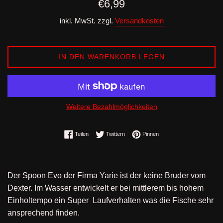
Normaler
€6,99
Preis
inkl. MwSt. zzgl.
Versandkosten
IN DEN WARENKORB LEGEN
Weitere Bezahlmöglichkeiten
Auf Facebook teilen
Auf Twitter twittern
Auf Pinterest pinnen
Teilen
Twittern
Pinnen
Der Spoon Evo der Firma Yarie
ist der keine Bruder vom
Dexter. Im Wasser entwickelt er bei mittlerem bis hohem
Einholtempo ein Super Laufverhalten was die Fische sehr
ansprechend finden.