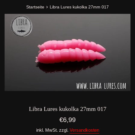
›
Startseite
Libra Lures kukolka 27mm 017
Libra Lures kukolka 27mm 017
Normaler
€6,99
Preis
inkl. MwSt. zzgl.
Versandkosten